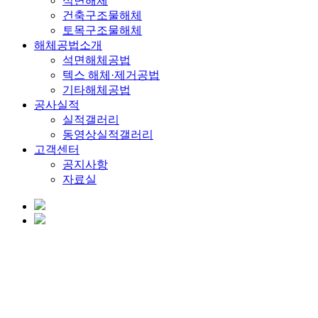
석면해체
건축구조물해체
토목구조물해체
해체공법소개
석면해체공법
텍스 해체·제거공법
기타해체공법
공사실적
실적갤러리
동영상실적갤러리
고객센터
공지사항
자료실