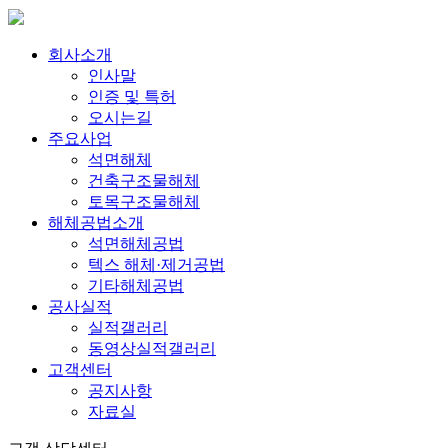
회사소개
인사말
인증 및 특허
오시는길
주요사업
석면해체
건축구조물해체
토목구조물해체
해체공법소개
석면해체공법
텍스 해체·제거공법
기타해체공법
공사실적
실적갤러리
동영상실적갤러리
고객센터
공지사항
자료실