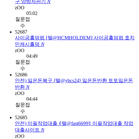
구 양방자판기
N
zOO
05:02
질문접
수
52687
사이공홀덤펍 ⌊텔@HCMHOLDEM⌋ 사이공홀덤펍 호치
민캐시홀덤
N
zOO
04:49
질문접
수
52686
안전) 잃은돈복구 ⟨텔@ybcs24⟩ 잃은돈반환 토토잃은돈
반환
N
zOO
04:44
질문접
수
52685
안전) 미필작업대출 ⦇텔@fast6699⦈ 미필작업대출 작업
대출사이트
N
zOO