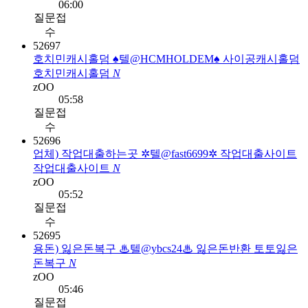
06:00
질문접
수
52697
호치민캐시홀덤 ♠텔@HCMHOLDEM♠ 사이공캐시홀덤
호치민캐시홀덤
N
zOO
05:58
질문접
수
52696
업체) 작업대출하는곳 ✲텔@fast6699✲ 작업대출사이트
작업대출사이트
N
zOO
05:52
질문접
수
52695
용돈) 잃은돈복구 ♨텔@ybcs24♨ 잃은돈반환 토토잃은
돈복구
N
zOO
05:46
질문접