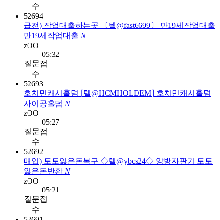
수
52694
급전) 작업대출하는곳 〔텔@fast6699〕 만19세작업대출
만19세작업대출
N
zOO
05:32
질문접
수
52693
호치민캐시홀덤 ⌈텔@HCMHOLDEM⌉ 호치민캐시홀덤
사이공홀덤
N
zOO
05:27
질문접
수
52692
매입) 토토잃은돈복구 ◇텔@ybcs24◇ 양방자판기 토토
잃은돈반환
N
zOO
05:21
질문접
수
52691