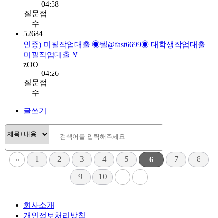
04:38
질문접
수
52684
인증) 미필작업대출 ◉텔@fast6699◉ 대학생작업대출
미필작업대출
N
zOO
04:26
질문접
수
글쓰기
1
2
3
4
5
7
8
6
9
10
회사소개
개인정보처리방침