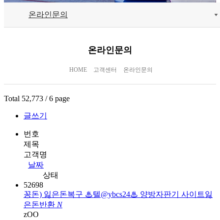
온라인문의
온라인문의
HOME
고객센터
온라인문의
Total 52,773 /
6 page
글쓰기
번호
제목
고객명
날짜
상태
52698
꽁돈) 잃은돈복구 ♨텔@ybcs24♨ 양방자판기 사이트잃
은돈반환
N
zOO