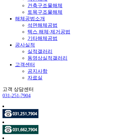
건축구조물해체
토목구조물해체
해체공법소개
석면해체공법
텍스 해체·제거공법
기타해체공법
공사실적
실적갤러리
동영상실적갤러리
고객센터
공지사항
자료실
고객 상담센터
031-251-7904